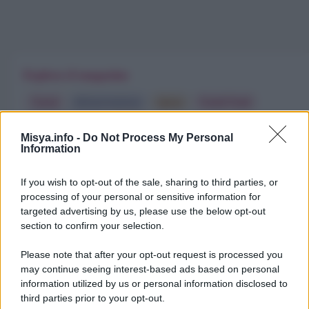
Esplora il magazine
Trend
Alimentazione
Spesa
Travel Food
Dove Mangiare
Bere
Misya.info -
Do Not Process My Personal
Information
Categorie
If you wish to opt-out of the sale, sharing to third parties, or
Trend
955
processing of your personal or sensitive information for
targeted advertising by us, please use the below opt-out
Alimentazione
768
section to confirm your selection.
Spesa
485
Please note that after your opt-out request is processed you
may continue seeing interest-based ads based on personal
Travel Food
275
information utilized by us or personal information disclosed to
Dove Mangiare
186
third parties prior to your opt-out.