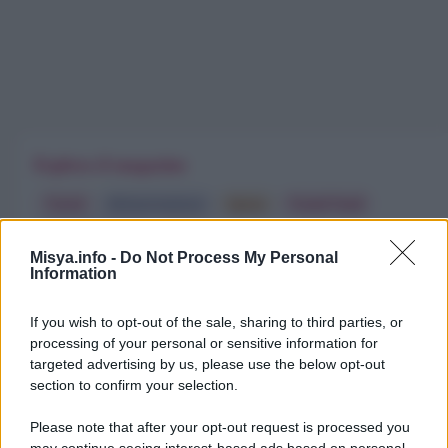
Esplora il magazine
Trend
Alimentazione
Spesa
Travel Food
Dove Mangiare
Bere
Misya.info -
Do Not Process My Personal
Information
Categorie
If you wish to opt-out of the sale, sharing to third parties, or
Trend
955
processing of your personal or sensitive information for
targeted advertising by us, please use the below opt-out
Alimentazione
768
section to confirm your selection.
Spesa
485
Please note that after your opt-out request is processed you