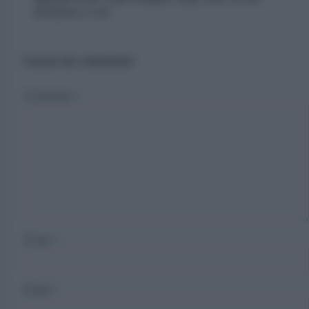
attenzione a cosa
Lascia un commento
Commento
*
Nome
*
Email
*