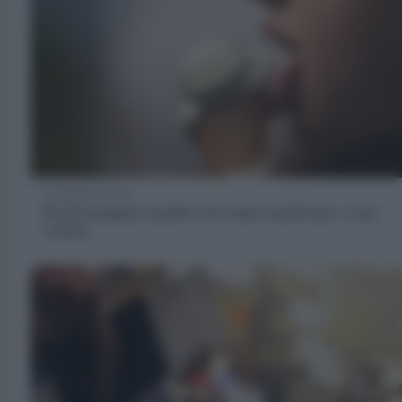
ALIMENTAZIONE
Perché mangiare il gelato ci fa venire mal di testa e come
evitarlo