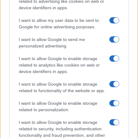
related to advertising like cookies on web or
device identifiers in apps.
I want to allow my user data to be sent to
Google for online advertising purposes.
I want to allow Google to send me
Segui Misya sui social network
personalized advertising.
I want to allow Google to enable storage
related to analytics like cookies on web or
device identifiers in apps.
Le immagini e le ricette pubblicate sul sito sono di proprietà di Flavia
Imperatore e sono protette dalla legge sul diritto d'autore n. 633/1941 e
I want to allow Google to enable storage
successive modifiche.
magazine.misya.info
è un sito della Misya S.r.l.
related to functionality of the website or app.
unipersonale – P.IVA 07248321213 – Napoli
Privacy Policy
Cookie Policy
↑ Torna su
I want to allow Google to enable storage
related to personalization.
I want to allow Google to enable storage
related to security, including authentication
functionality and fraud prevention, and other