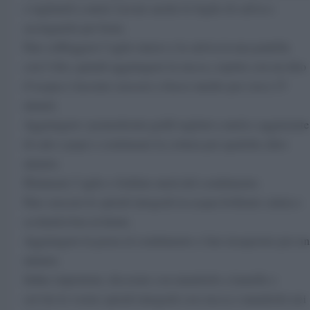
e tagliateli a metà. Lavate anche le foglie di salvia e
asciugatele per bene.
Fate soffriggere l’aglio intero e la salvia in una padella
con l’olio, quindi aggiungete la zucca, coprite con un dito
d’acqua e lasciate cuocere a fuoco medio per circa 15
minuti.
Aggiungete i pomodorini gialli tagliati a metà e aggiustate
di sale e pepe e continuate la cottura per qualche altro
minuto.
Eliminate l’aglio e frullate metà del condimento.
Fate cuocere le spirali integrali in acqua bollente salata e
scolatela ben al dente.
Aggiungete la pasta al condimento e fate insaporire per un
minuto.
Infine impiattate, decorate con mandorle a lamelle e
servite le vostre spirali integrali con zucca e mandorle nei