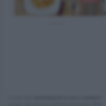
spirali integrali con zucca e mandorle
La ricetta delle
è
un piatto sano, gustoso e facilissimo da preparare. Molti