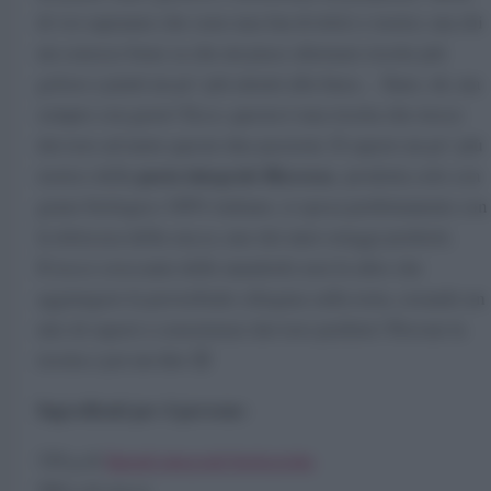
di voi sapranno che sono una fan di dolci e rustici, ma chi
mi conosce bene sa che mi piace alternare ricette più
golose a piatti un po’ più attenti alla linea… Sano, ok, ma
sempre con gusto! Ecco, questa è una ricetta che riesce
davvero ad unire queste due passioni. Il sapore un po’ più
pasta integrale Riscossa
rustico della
, prodotta solo con
grano biologico 100% italiano, si sposa perfettamente con
la dolcezza della zucca, uno dei miei ortaggi preferiti.
Il tocco croccante delle mandorle non fa altro che
aggiungere la proverbiale ciliegina sulla torta, creando un
mix di sapori e consistenze davvero perfetto! Provate la
ricetta e poi mi dite 😉
Ingredienti per 4 persone:
320 g di
Spirali integrali biologiche
500 g di zucca