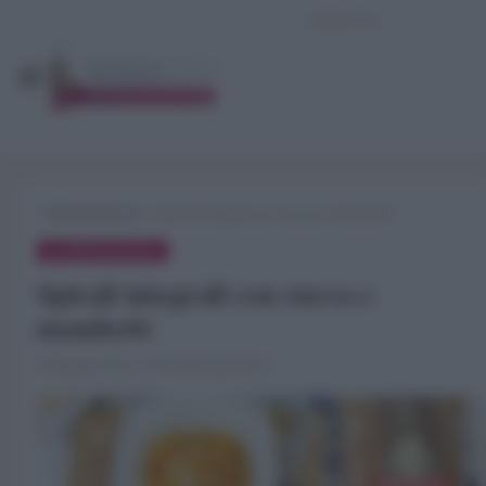
»
Alimentazione
»
Spirali integrali con zucca e mandorle
ALIMENTAZIONE
Spirali integrali con zucca e
mandorle
5 Maggio 2019 · di Flavia Imperatore