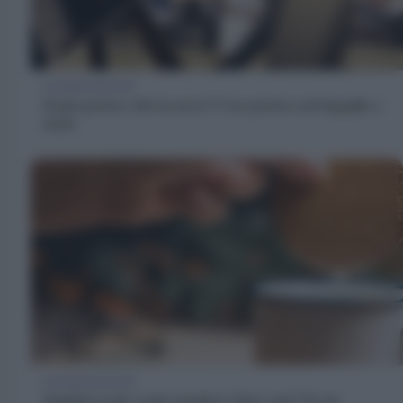
ALIMENTAZIONE
Si può portare cibo in aereo? Cosa portare nel bagaglio a
mano
ALIMENTAZIONE
Spuntini serali: si può mangiare dopo cena? Sì, ma