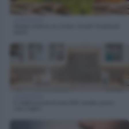
ALIMENTAZIONE
Mangiare frutta la sera, fa bene o fa male? Scopriamolo
insieme
ALIMENTAZIONE
Le migliori marche di cucina 2026: classifica, prezzi e
come scegliere