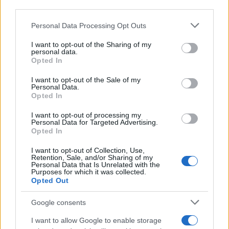
downstream participants.
Collaborazioni
113
Personal Data Processing Opt Outs
This information may also be disclosed by us to third parties
Chef
101
on the IAB’s List of Downstream Participants that may further
I want to opt-out of the Sharing of my
disclose it to other third parties.
personal data.
Eventi
62
Opted In
Please note that this website/app uses one or more Google
Ricette delle feste
49
services and may gather and store information including but
I want to opt-out of the Sale of my
Personal Data.
not limited to your visit or usage behaviour. You may click to
Opted In
grant or deny consent to Google and its third-party tags to
use your data for below specified purposes in below Google
I want to opt-out of processing my
consent section.
Personal Data for Targeted Advertising.
Opted In
I want to opt-out of Collection, Use,
Retention, Sale, and/or Sharing of my
Personal Data that Is Unrelated with the
Purposes for which it was collected.
Opted Out
Google consents
I want to allow Google to enable storage