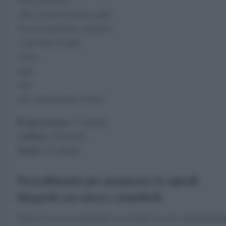
100 g di pomodorini gialli
20 g di mandorle a lamelle
1 spicchio d’aglio
salvia
pepe
sale
olio extravergine d’oliva
Preparazione:
15 minuti
Cottura:
20 minuti
Totale:
35 minuti
Procedimento per preparare le spirali
integrali con zucca e mandorle
Pulite la zucca e tagliatela a tocchetti. Lavate i pomodorini