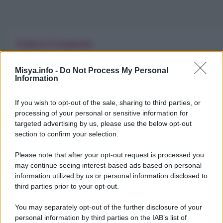
Esplora il magazine
Trend
Alimentazione
Spesa
Travel Food
Misya.info -
Do Not Process My Personal
Dove Mangiare
Bere
Information
If you wish to opt-out of the sale, sharing to third parties, or
Categorie
processing of your personal or sensitive information for
targeted advertising by us, please use the below opt-out
Trend
955
section to confirm your selection.
Alimentazione
768
Please note that after your opt-out request is processed you
may continue seeing interest-based ads based on personal
Spesa
485
information utilized by us or personal information disclosed to
Travel Food
275
third parties prior to your opt-out.
Dove Mangiare
186
You may separately opt-out of the further disclosure of your
personal information by third parties on the IAB’s list of
Bere
145