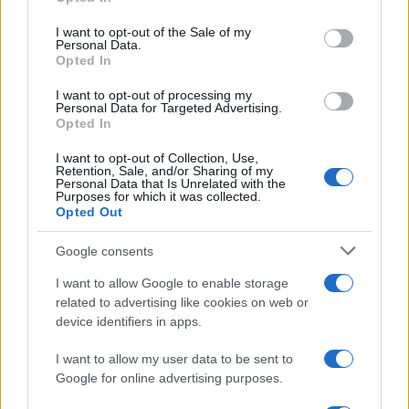
Please note that this website/app uses one or more Google
services and may gather and store information including but
I want to opt-out of the Sale of my
Personal Data.
not limited to your visit or usage behaviour. You may click to
Opted In
grant or deny consent to Google and its third-party tags to
use your data for below specified purposes in below Google
I want to opt-out of processing my
consent section.
Personal Data for Targeted Advertising.
Opted In
I want to opt-out of Collection, Use,
Retention, Sale, and/or Sharing of my
Personal Data that Is Unrelated with the
Purposes for which it was collected.
Opted Out
Google consents
I want to allow Google to enable storage
related to advertising like cookies on web or
device identifiers in apps.
Segui Misya sui social network
I want to allow my user data to be sent to
Google for online advertising purposes.