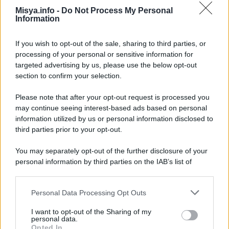
Categorie
Misya.info -
Do Not Process My Personal
Information
Trend
955
If you wish to opt-out of the sale, sharing to third parties, or
Alimentazione
768
processing of your personal or sensitive information for
targeted advertising by us, please use the below opt-out
Spesa
485
section to confirm your selection.
Travel Food
275
Please note that after your opt-out request is processed you
Dove Mangiare
186
may continue seeing interest-based ads based on personal
information utilized by us or personal information disclosed to
Bere
145
third parties prior to your opt-out.
Collaborazioni
113
You may separately opt-out of the further disclosure of your
Chef
101
personal information by third parties on the IAB’s list of
downstream participants.
Eventi
62
Personal Data Processing Opt Outs
This information may also be disclosed by us to third parties
Ricette delle feste
49
on the IAB’s List of Downstream Participants that may further
I want to opt-out of the Sharing of my
disclose it to other third parties.
personal data.
Opted In