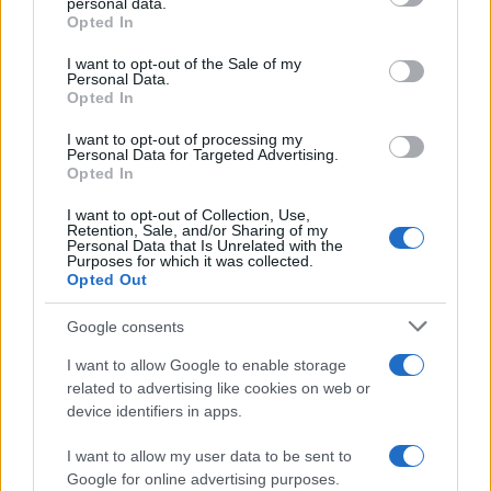
personal data.
Opted In
Please note that this website/app uses one or more Google
services and may gather and store information including but
I want to opt-out of the Sale of my
Personal Data.
not limited to your visit or usage behaviour. You may click to
Opted In
grant or deny consent to Google and its third-party tags to
use your data for below specified purposes in below Google
I want to opt-out of processing my
consent section.
Personal Data for Targeted Advertising.
Opted In
I want to opt-out of Collection, Use,
Retention, Sale, and/or Sharing of my
Personal Data that Is Unrelated with the
Purposes for which it was collected.
Opted Out
Google consents
I want to allow Google to enable storage
related to advertising like cookies on web or
device identifiers in apps.
Segui Misya sui social network
I want to allow my user data to be sent to
Google for online advertising purposes.