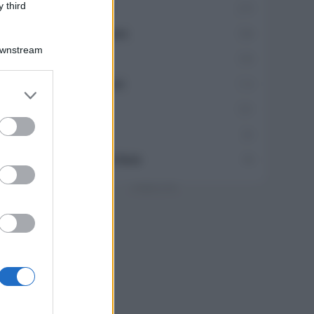
 third
Travel Food
275
Dove Mangiare
186
Downstream
Bere
145
Collaborazioni
113
er and store
to grant or
Chef
101
ed purposes
Eventi
62
Ricette delle feste
49