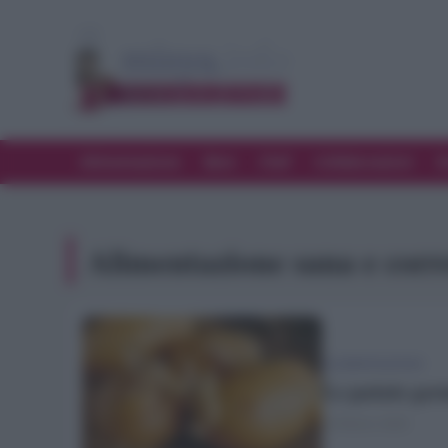
Alimentazione
Bere
Chef
Collaborazioni
D
Alimentazione sana e corr
ALIMENTAZIONE
Le patate germ
23 Marzo 2020