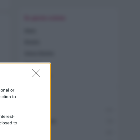
In questa sezione
Dieta
Ricette
Senza Glutine
Vegana
Vegetariana
sonal or
Categorie
ection to
Trend
955
nterest-
Alimentazione
768
closed to
Spesa
485