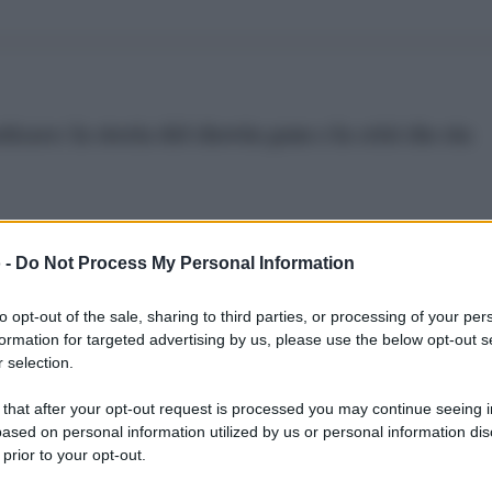
are: la storia del chewin gum e la crisi che sta
 -
Do Not Process My Personal Information
to opt-out of the sale, sharing to third parties, or processing of your per
formation for targeted advertising by us, please use the below opt-out s
to introvabili: vediamo cosa sta succedendo in giro
 selection.
 that after your opt-out request is processed you may continue seeing i
ased on personal information utilized by us or personal information dis
 prior to your opt-out.