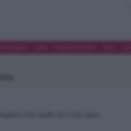
ove Mangiare
Eventi
Programmi di cucina
Spesa
Tren
etta
ogliate, tutto quello che c’è da sapere