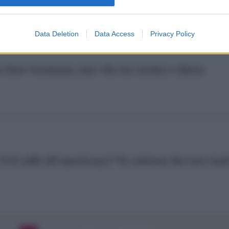
Data Deletion
Data Access
Privacy Policy
a Suor Germana, una vita tra cucina e chiesa
? O il caffè all’americana? Ne esistono davvero tant