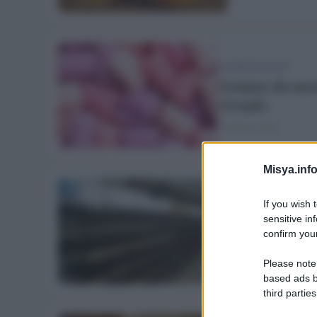
ALIMENTAZIONE
Gomma da mastic
vivendo
21 Marzo 2020
Misya.info
If you wish 
ALIMENTAZIONE
sensitive in
Farina e lievi
confirm your
20 Marzo 2020
Please note
based ads b
third parties