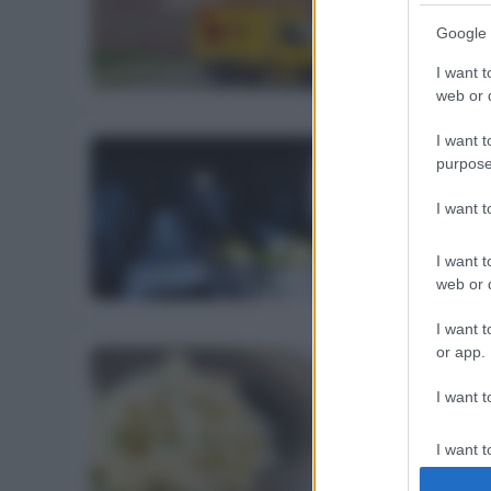
Spesa online 
Google 
14 Marzo 2020
I want t
web or d
I want t
purpose
ALIMENTAZIONE
La temperatura
I want 
più
I want t
14 Marzo 2020
web or d
I want t
or app.
I want t
ALIMENTAZIONE
Cucina Italo 
I want t
11 Marzo 2020
authenti