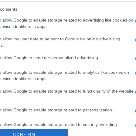
è BOOM: vediamo cosa sta succedendo la fuori
consents
o allow Google to enable storage related to advertising like cookies on
evice identifiers in apps.
o allow my user data to be sent to Google for online advertising
s.
 giusta per servire il vino: vogliamo saperne di
to allow Google to send me personalized advertising.
o allow Google to enable storage related to analytics like cookies on
evice identifiers in apps.
o allow Google to enable storage related to functionality of the website
o allow Google to enable storage related to personalization.
americana: un must che fa il giro del mondo
o allow Google to enable storage related to security, including
cation functionality and fraud prevention, and other user protection.
CONFIRM