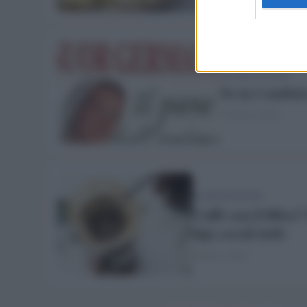
ALIMENTAZIONE
Se ne è andat
10 Marzo 2020
ALIMENTAZIONE
Caffè con il filtro
tipi, eccoli tutti
9 Marzo 2020