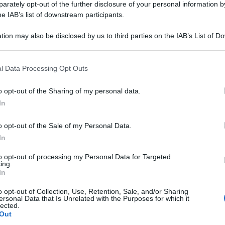
rately opt-out of the further disclosure of your personal information by
he IAB’s list of downstream participants.
casa: riscopriamo sapori antichi ed il loro “gusto”
tion may also be disclosed by us to third parties on the IAB’s List of 
 that may further disclose it to other third parties.
 that this website/app uses one or more Google services and may gath
l Data Processing Opt Outs
including but not limited to your visit or usage behaviour. You may click 
 to Google and its third-party tags to use your data for below specifi
o opt-out of the Sharing of my personal data.
ogle consent section.
In
sa: la lista degli alimenti da tenere sempre perchè
o opt-out of the Sale of my Personal Data.
In
to opt-out of processing my Personal Data for Targeted
ing.
In
o opt-out of Collection, Use, Retention, Sale, and/or Sharing
ersonal Data that Is Unrelated with the Purposes for which it
lected.
Out